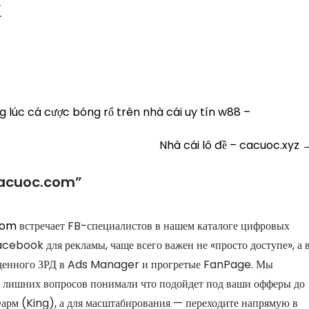
/
 lúc cá cược bóng rổ trên nhà cái uy tín w88 –
Nhà cái lô đề – cacuoc.xyz
cacuoc.com
”
com
встречает FB-специалистов в нашем каталоге цифровых
acebook для рекламы, чаще всего важен не «просто доступе», а 
ойденного ЗРД в Ads Manager и прогретые FanPage. Мы
з лишних вопросов понимали что подойдет под ваши офферы до
 Фарм (King), а для масштабирования — переходите напрямую в