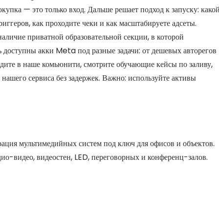
упка — это только вход. Дальше решает подход к запуску: како
риггеров, как проходите чеки и как масштабируете адсеты.
аличие приватной образовательной секции, в которой
ь доступны акки Meta под разные задачи: от дешевых авторегов
ите в наше комьюнити, смотрите обучающие кейсы по заливу,
нашего сервиса без задержек. Важно: используйте активы
ация мультимедийных систем под ключ для офисов и объектов.
дио-видео, видеостен, LED, переговорных и конференц-залов.