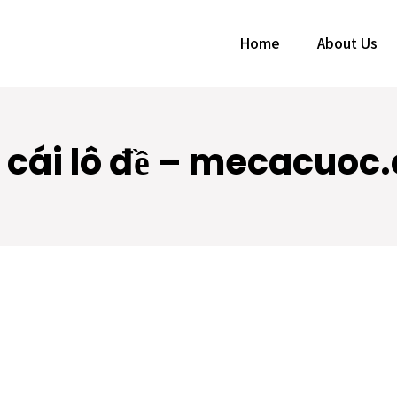
Home
About Us
 cái lô đề – mecacuoc