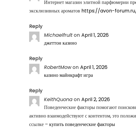
Интернет магазин элитной парфюмерии пр
эксклюзивных ароматов
https://avon-forum.ru
Reply
Michaelfrult
on
April 1, 2026
джеттон казино
Reply
RobertMow
on
April 1, 2026
казино майнкрафт игра
Reply
KeithQuona
on
April 2, 2026
Поведенческие факторы помогают поисковы
активно взаимодействуют с контентом, это полож
ссылке –
купить поведенческие факторы