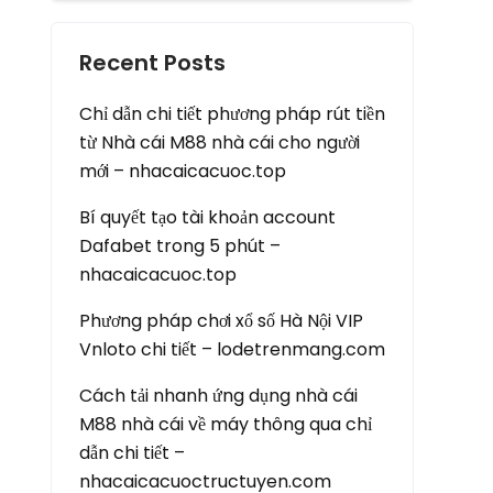
Recent Posts
Chỉ dẫn chi tiết phương pháp rút tiền
từ Nhà cái M88 nhà cái cho người
mới – nhacaicacuoc.top
Bí quyết tạo tài khoản account
Dafabet trong 5 phút –
nhacaicacuoc.top
Phương pháp chơi xổ số Hà Nội VIP
Vnloto chi tiết – lodetrenmang.com
Cách tải nhanh ứng dụng nhà cái
M88 nhà cái về máy thông qua chỉ
dẫn chi tiết –
nhacaicacuoctructuyen.com