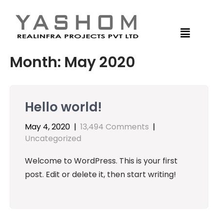
Month:
May 2020
Hello world!
May 4, 2020
|
13,494 Comments
|
Uncategorized
Welcome to WordPress. This is your first
post. Edit or delete it, then start writing!