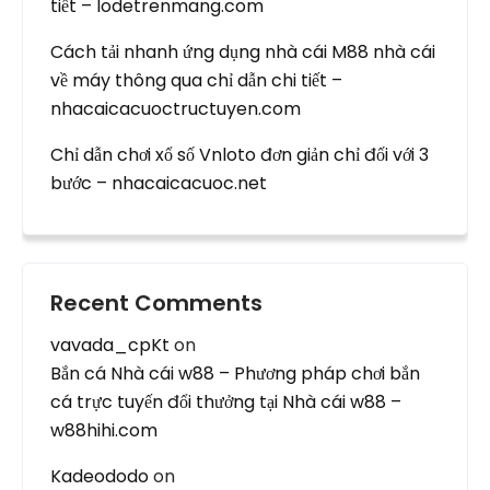
tiết – lodetrenmang.com
Cách tải nhanh ứng dụng nhà cái M88 nhà cái
về máy thông qua chỉ dẫn chi tiết –
nhacaicacuoctructuyen.com
Chỉ dẫn chơi xổ số Vnloto đơn giản chỉ đối với 3
bước – nhacaicacuoc.net
Recent Comments
vavada_cpKt
on
Bắn cá Nhà cái w88 – Phương pháp chơi bắn
cá trực tuyến đổi thưởng tại Nhà cái w88 –
w88hihi.com
Kadeododo
on