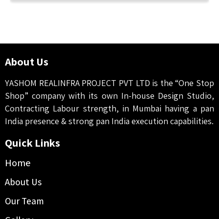
About Us
YASHOM REALINFRA PROJECT PVT LTD is the “One Stop
Shop” company with its own In-house Design Studio,
Contracting Labour strength, in Mumbai having a pan
India presence & strong pan India execution capabilities.
Quick Links
Home
About Us
Our Team