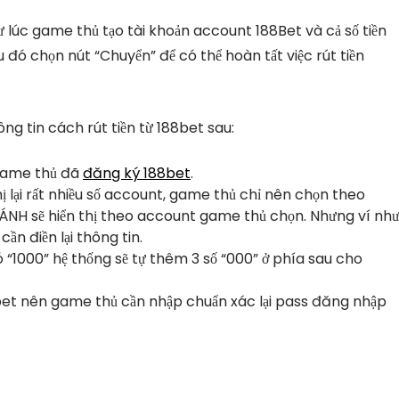
ư lúc game thủ tạo tài khoản account 188Bet và cả số tiền
đó chọn nút “Chuyển” để có thể hoàn tất việc rút tiền
ng tin cách rút tiền từ 188bet sau:
 game thủ đã
đăng ký 188bet
.
thị lại rất nhiều số account, game thủ chỉ nên chọn theo
ÁNH sẽ hiển thị theo account game thủ chọn. Nhưng ví nh
n điền lại thông tin.
o đó “1000” hệ thống sẽ tự thêm 3 số “000” ở phía sau cho
bet nên game thủ cần nhập chuẩn xác lại pass đăng nhập