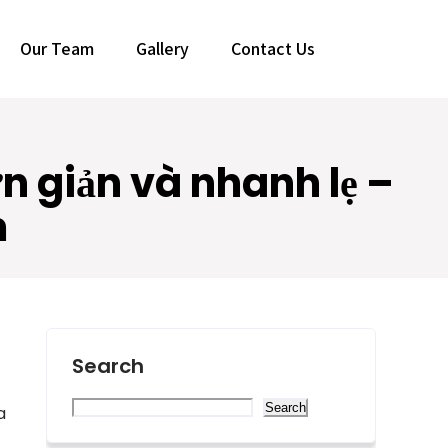
Our Team
Gallery
Contact Us
đơn giản và nhanh lẹ –
m
Search
Search
a