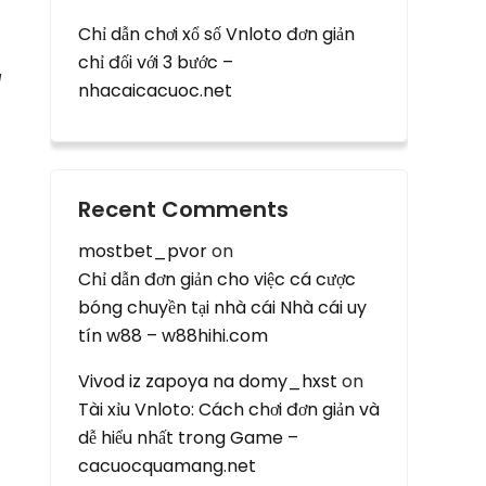
Chỉ dẫn chơi xổ số Vnloto đơn giản
chỉ đối với 3 bước –
g
nhacaicacuoc.net
Recent Comments
mostbet_pvor
on
Chỉ dẫn đơn giản cho việc cá cược
bóng chuyền tại nhà cái Nhà cái uy
tín w88 – w88hihi.com
Vivod iz zapoya na domy_hxst
on
Tài xỉu Vnloto: Cách chơi đơn giản và
dễ hiểu nhất trong Game –
cacuocquamang.net