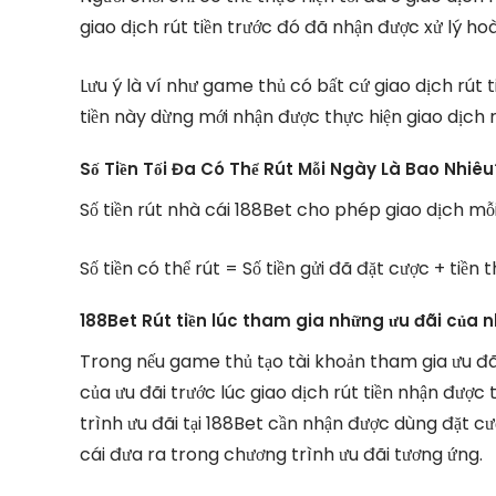
giao dịch rút tiền trước đó đã nhận được xử lý hoà
Lưu ý là ví như game thủ có bất cứ giao dịch rút 
tiền này dừng mới nhận được thực hiện giao dịch rú
Số Tiền Tối Đa Có Thể Rút Mỗi Ngày Là Bao Nhiêu
Số tiền rút nhà cái 188Bet cho phép giao dịch mỗ
Số tiền có thể rút = Số tiền gửi đã đặt cược + tiền
188Bet Rút tiền lúc tham gia những ưu đãi của 
Trong nếu game thủ tạo tài khoản tham gia ưu đãi
của ưu đãi trước lúc giao dịch rút tiền nhận được
trình ưu đãi tại 188Bet cần nhận được dùng đặt c
cái đưa ra trong chương trình ưu đãi tương ứng.