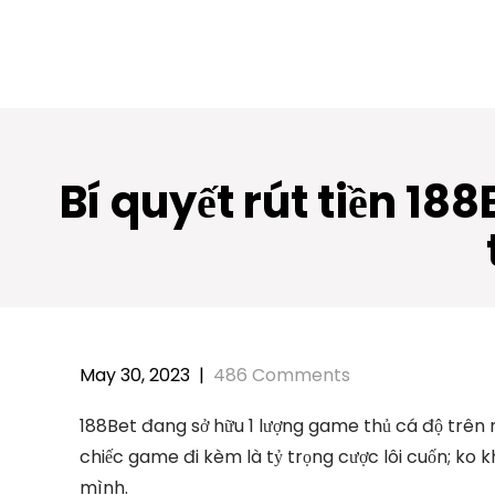
Bí quyết rút tiền 188
May 30, 2023
|
486 Comments
188Bet đang sở hữu 1 lượng game thủ cá độ trên 
chiếc game đi kèm là tỷ trọng cược lôi cuốn; ko 
mình.