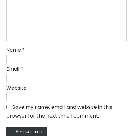
Name
*
Email
*
Website
Save my name, email, and website in this
browser for the next time I comment.