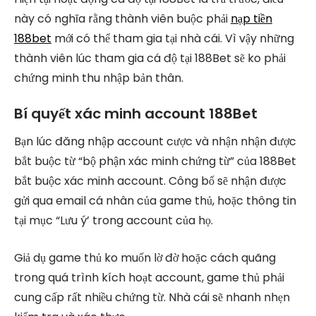
này có nghĩa rằng thành viên buộc phải
nạp tiền
188bet
mới có thể tham gia tại nhà cái. Vì vậy những
thành viên lúc tham gia cá độ tại 188Bet sẽ ko phải
chứng minh thu nhập bản thân.
Bí quyết xác minh account 188Bet
Bạn lúc đăng nhập account cược và nhận nhận được
bắt buộc từ “bộ phận xác minh chứng từ” của 188Bet
bắt buộc xác minh account. Công bố sẽ nhận được
gửi qua email cá nhân của game thủ, hoặc thông tin
tại mục “Lưu ý’ trong account của họ.
Giả dụ game thủ ko muốn lờ đờ hoặc cách quãng
trong quá trình kích hoạt account, game thủ phải
cung cấp rất nhiều chứng từ. Nhà cái sẽ nhanh nhẹn