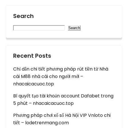
Search
Search
Recent Posts
Chỉ dẫn chi tiết phương pháp rút tiền từ Nhà
cái M88 nhà cái cho người mới –
nhacaicacuoc.top
Bí quyết tạo tài khoản account Dafabet trong
5 phút – nhacaicacuoc.top
Phương pháp chơi xổ số Hà Nội VIP Vnloto chi
tiết – lodetrenmang.com