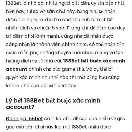
188Bet là nhà cái nhiều người biết đến, uy tín bậc nhất
hiện nay, tới so với sân chơi này, bằng hữu sẽ nhận
được trải nghiệm kho trò chơi thu hút, bí mật tất
nhiên dịch vụ chuẩn 5 sao. Trong khi, để đảm bảo duy
trì điểm chơi lành mạnh, cũng như để nhận được
công nhận là thành viên chính thức, có thể nhận tiền
cược miễn phí, những khuyến mãi chào mừng và tận
hưởng dịch vụ từ nhà cái.
188Bet bắt buộc xác minh
account
chính chủ của game thủ. Và cụ thể bí
quyết xác minh như thế nào thì mời bằng hữu cùng
khám phá qua bài viết dưới đây!
Lý bởi 188Bet bắt buộc xác minh
account?
Đánh giá 188bet
có lẽ ko phải đề cập quá nhiều về gốc
gác của sân chơi này lúc mà 188Bet nhận được