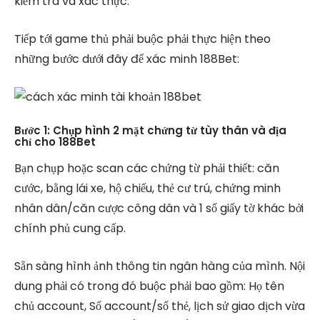
kiểm tra và xác thực.
Tiếp tới game thủ phải buộc phải thực hiện theo
những bước dưới đây để xác minh 188Bet:
Bước 1: Chụp hình 2 mặt chứng từ tùy thân và địa
chỉ cho 188Bet
Bạn chụp hoặc scan các chứng từ phải thiết: căn
cước, bằng lái xe, hộ chiếu, thẻ cư trú, chứng minh
nhân dân/căn cược công dân và 1 số giấy tờ khác bởi
chính phủ cung cấp.
Sẵn sàng hình ảnh thông tin ngân hàng của mình. Nội
dung phải có trong đó buộc phải bao gồm: Họ tên
chủ account, Số account/số thẻ, lịch sử giao dịch vừa