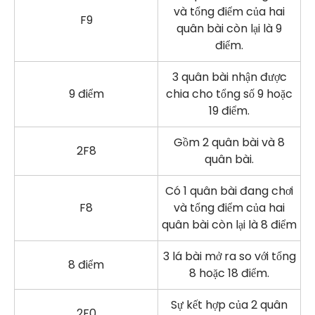
và tổng điểm của hai
F9
quân bài còn lại là 9
điểm.
3 quân bài nhận được
9 điểm
chia cho tổng số 9 hoặc
19 điểm.
Gồm 2 quân bài và 8
2F8
quân bài.
Có 1 quân bài đang chơi
F8
và tổng điểm của hai
quân bài còn lại là 8 điểm
3 lá bài mở ra so với tổng
8 điểm
8 hoặc 18 điểm.
Sự kết hợp của 2 quân
2F0