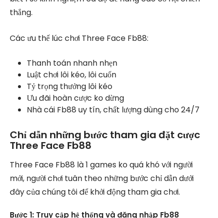
thắng.
Các ưu thế lúc chơi Three Face Fb88:
Thanh toán nhanh nhẹn
Luật chơi lôi kéo, lôi cuốn
Tỷ trọng thưởng lôi kéo
Ưu đãi hoàn cược ko dừng
Nhà cái Fb88 uy tín, chất lượng dùng cho 24/7
Chỉ dẫn những bước tham gia đặt cược
Three Face Fb88
Three Face Fb88 là 1 games ko quá khó với người
mới, người chơi tuân theo những bước chỉ dẫn dưới
đây của chúng tôi để khởi động tham gia chơi.
Bước 1: Truy cập hệ thống và đăng nhập Fb88