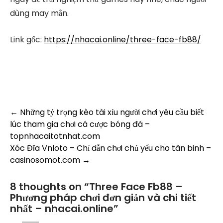
dùng may mắn.
Link gốc:
https://nhacai.online/three-face-fb88/
←
Những tỷ trọng kèo tài xỉu người chơi yêu cầu biết
lúc tham gia chơi cá cược bóng đá –
topnhacaitotnhat.com
Xóc Đĩa Vnloto – Chỉ dẫn chơi chủ yếu cho tân binh –
casinosomot.com
→
8 thoughts on “
Three Face Fb88 –
Phương pháp chơi đơn giản và chi tiết
nhất – nhacai.online
”