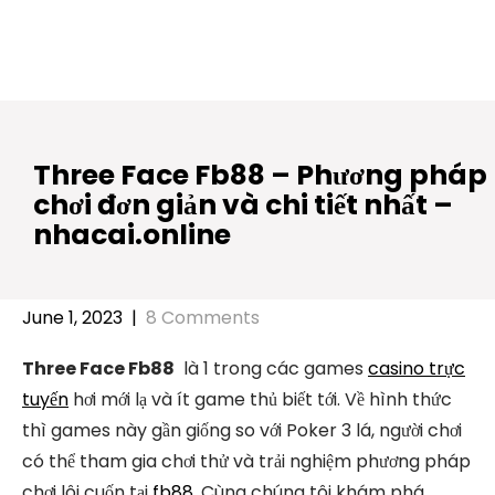
Three Face Fb88 – Phương pháp
chơi đơn giản và chi tiết nhất –
nhacai.online
June 1, 2023
|
8 Comments
Three Face Fb88
là 1 trong các games
casino trực
tuyến
hơi mới lạ và ít game thủ biết tới. Về hình thức
thì games này gần giống so với Poker 3 lá, người chơi
có thể tham gia chơi thử và trải nghiệm phương pháp
chơi lôi cuốn tại
fb88
. Cùng chúng tôi khám phá