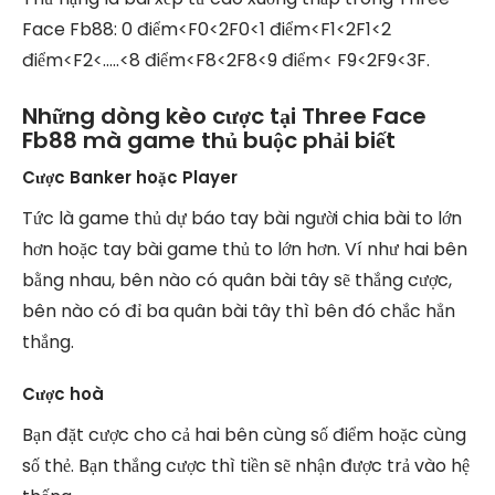
Face Fb88: 0 điểm<F0<2F0<1 điểm<F1<2F1<2
điểm<F2<…..<8 điểm<F8<2F8<9 điểm< F9<2F9<3F.
Những dòng kèo cược tại Three Face
Fb88 mà game thủ buộc phải biết
Cược Banker hoặc Player
Tức là game thủ dự báo tay bài người chia bài to lớn
hơn hoặc tay bài game thủ to lớn hơn. Ví như hai bên
bằng nhau, bên nào có quân bài tây sẽ thắng cược,
bên nào có đỉ ba quân bài tây thì bên đó chắc hẳn
thắng.
Cược hoà
Bạn đặt cược cho cả hai bên cùng số điểm hoặc cùng
số thẻ. Bạn thắng cược thì tiền sẽ nhận được trả vào hệ