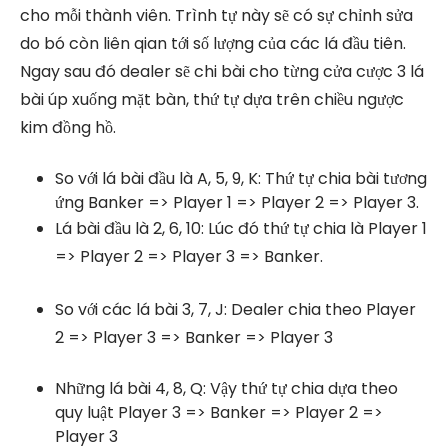
cho mỗi thành viên. Trình tự này sẽ có sự chỉnh sửa
do bó còn liên qian tới số lượng của các lá đầu tiên.
Ngay sau đó dealer sẽ chi bài cho từng cửa cược 3 lá
bài úp xuống mặt bàn, thứ tự dựa trên chiều ngược
kim đồng hồ.
So với lá bài đầu là A, 5, 9, K: Thứ tự chia bài tương
ứng Banker => Player 1 => Player 2 => Player 3.
Lá bài đầu là 2, 6, 10: Lúc đó thứ tự chia là Player 1
=> Player 2 => Player 3 => Banker.
So với các lá bài 3, 7, J: Dealer chia theo Player
2 => Player 3 => Banker => Player 3
Những lá bài 4, 8, Q: Vậy thứ tự chia dựa theo
quy luật Player 3 => Banker => Player 2 =>
Player 3