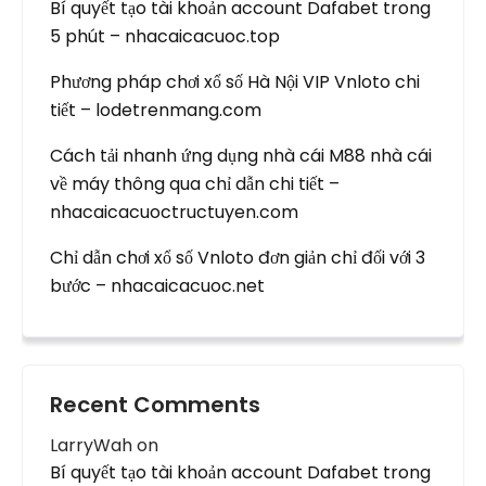
Bí quyết tạo tài khoản account Dafabet trong
5 phút – nhacaicacuoc.top
Phương pháp chơi xổ số Hà Nội VIP Vnloto chi
tiết – lodetrenmang.com
Cách tải nhanh ứng dụng nhà cái M88 nhà cái
về máy thông qua chỉ dẫn chi tiết –
nhacaicacuoctructuyen.com
Chỉ dẫn chơi xổ số Vnloto đơn giản chỉ đối với 3
bước – nhacaicacuoc.net
Recent Comments
LarryWah
on
Bí quyết tạo tài khoản account Dafabet trong