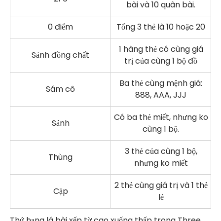
bài và 10 quân bài.
0 điểm
Tổng 3 thẻ là 10 hoặc 20
1 hàng thẻ có cùng giá
Sảnh đồng chất
trị của cùng 1 bộ đồ
Ba thẻ cùng mệnh giá:
Sám cô
888, AAA, JJJ
Có ba thẻ miết, nhưng ko
Sảnh
cùng 1 bộ.
3 thẻ của cùng 1 bộ,
Thùng
nhưng ko miết
2 thẻ cùng giá trị và 1 thẻ
Cặp
lẻ
Thứ hạng lá bài xếp từ cao xuống thấp trong Three