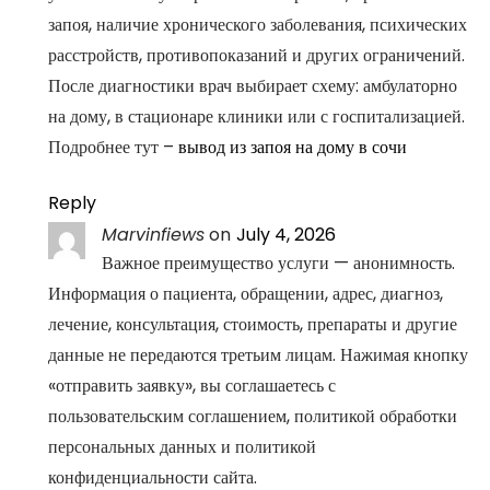
запоя, наличие хронического заболевания, психических
расстройств, противопоказаний и других ограничений.
После диагностики врач выбирает схему: амбулаторно
на дому, в стационаре клиники или с госпитализацией.
Подробнее тут –
вывод из запоя на дому в сочи
Reply
Marvinfiews
on
July 4, 2026
Важное преимущество услуги — анонимность.
Информация о пациента, обращении, адрес, диагноз,
лечение, консультация, стоимость, препараты и другие
данные не передаются третьим лицам. Нажимая кнопку
«отправить заявку», вы соглашаетесь с
пользовательским соглашением, политикой обработки
персональных данных и политикой
конфиденциальности сайта.