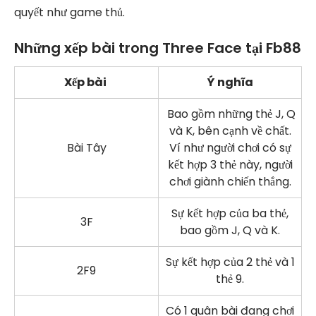
quyết như game thủ.
Những xếp bài trong Three Face tại Fb88
Xếp bài
Ý nghĩa
Bao gồm những thẻ J, Q
và K, bên cạnh về chất.
Bài Tây
Ví như người chơi có sự
kết hợp 3 thẻ này, người
chơi giành chiến thắng.
Sự kết hợp của ba thẻ,
3F
bao gồm J, Q và K.
Sự kết hợp của 2 thẻ và 1
2F9
thẻ 9.
Có 1 quân bài đang chơi