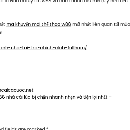
 của Nhà cái uy tín w88 và các thành tựu mới đầy hứa hẹn
hật
mã khuyến mãi thể thao w88
mới nhất liên quan tới mù
é!
anh-nha-tai-tro-chinh-club-fullham/
hacaicacuoc.net
nhà cái lúc bị chặn nhanh nhẹn và tiện lợi nhất –
ed fields are marked
*