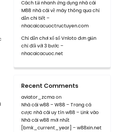
Cách tải nhanh ứng dụng nhà cái
M88 nhà cái về máy thông qua chỉ
dẫn chi tiết –
nhacaicacuoctructuyen.com
Chỉ dẫn chơi xổ số Vnloto đơn giản
c
chỉ đối với 3 bước –
nhacaicacuoc.net
Recent Comments
aviator_zcma
on
i
Nhà cái w88 – W88 – Trang cá
cược nhà cái uy tín w88 – Link vào
Nhà cái w88 mới nhất
[bmk_current_year] – w88xin.net