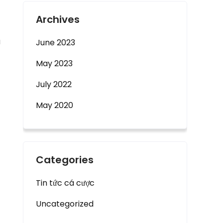
Archives
a
June 2023
May 2023
July 2022
May 2020
Categories
Tin tức cá cược
Uncategorized