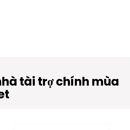
nhà tài trợ chính mùa
et