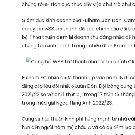
chúng tôi sẽ tích cực thúc đẩy việc chơi trò chơi 
Giám đốc kinh doanh của Fulham, Jon Don-Carol
cái uy tín w88 trở thành đối tác chính của đội tro
bộ. Thỏa thuận đem lại doanh thu đáng nhắc để h
chúng tôi cạnh tranh trong 1 chiến dịch Premier 
Fulham FC nhận được thành lập vào năm 1879 có
đẳng cấp lâu đời nhất ở Luân Đôn. Đội bóng cùng 
2021/22 so với chỉ 1 thất bại trong 17 trận từ thá
trong mùa giải Ngoại Hạng Anh 2022/23.
Cùng sự hậu thuẫn kinh phí hùng mạnh từ
nhà cá
hơn đến người hâm mộ châu Á và có đủ tiềm lực đ