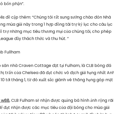
có bổn phận”.
is đề cập thêm: “Chúng tôi rất sung sướng chào đón Nhà
ng mùa giải này trong 1 hợp đồng tài trợ kỷ lục cho câu lạc
ỗ trợ những mục tiêu thương mại của chúng tôi, cho phép
League đầy thách thức và thu hút. ”
 sân nhà Craven Cottage đặt tại Fulham, là CLB bóng đá
thị trấn của Chelsea đã đạt chức vô địch giải hạng nhất An
ng 10 tới tháng 1, từ đó xuất sắc giành vé thăng hạng góp mặt
i w88
, CLB Fulham sẽ nhận được quảng bá hình ảnh rộng rãi
ể đạt nhận được các mục tiêu của đội bóng cho mùa giải