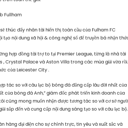
 sẽ thúc đẩy nhân tài hiển thị toàn cầu của Fulham FC
 tạo nội dung xã hội & công nghệ số để truyền bá nhận thứ
ững hợp đồng tài trợ to tại Premier League, từng là nhà tài
Crystal Palace và Aston Villa trong các mùa giải vừa rồi.
ức của Leicester City .
p tác so với câu lạc bộ bóng đá đẳng cấp lâu đời nhất của
hất của bóng đá Anh,” giám đốc phát triển kinh doanh của
g tôi cũng mong muốn nhận được tương tác so với cơ sở ngườ
i sắp đến và cung cấp nội dung sáng tạo so với câu lạc bộ.
hãn hàng đại diện cho sự chính trực, tin yêu và xuất sắc và