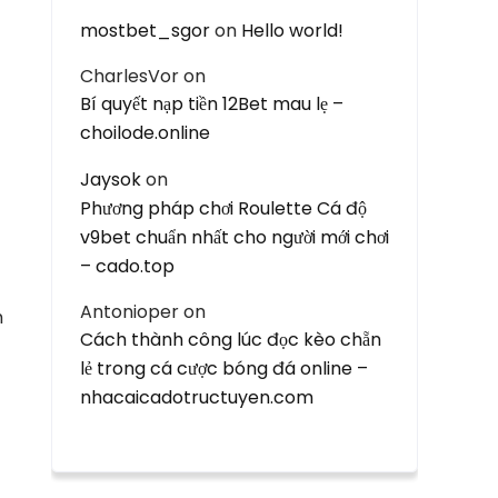
mostbet_sgor
on
Hello world!
CharlesVor
on
Bí quyết nạp tiền 12Bet mau lẹ –
choilode.online
Jaysok
on
Phương pháp chơi Roulette Cá độ
v9bet chuẩn nhất cho người mới chơi
– cado.top
Antonioper
on
h
Cách thành công lúc đọc kèo chẵn
lẻ trong cá cược bóng đá online –
nhacaicadotructuyen.com