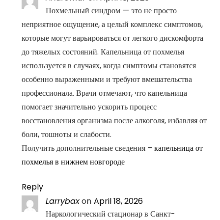
Похмельный синдром — это не просто
неприятное ощущение, а целый комплекс симптомов,
которые могут варьироваться от легкого дискомфорта
до тяжелых состояний. Капельница от похмелья
используется в случаях, когда симптомы становятся
особенно выраженными и требуют вмешательства
профессионала. Врачи отмечают, что капельница
помогает значительно ускорить процесс
восстановления организма после алкоголя, избавляя от
боли, тошноты и слабости.
Получить дополнительные сведения –
капельница от
похмелья в нижнем новгороде
Reply
Larrybax
on
April 18, 2026
Наркологический стационар в Санкт-