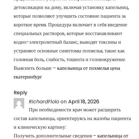
детоксикации на дому, включая установку капельниц,
которые позволяют улучшить состояние пациента за
короткое время. Процедура включает в себя введение
специальных растворов, которые восстанавливают
водно-электролитный баланс, выводят токсины и
устраняют основные симптомы похмелья, такие как
головная боль, слабость, тошнота и головокружение.
Выяснить больше –
капельница от похмелья цена
екатеринбург
Reply
RichardFlolo
on
April 18, 2026
При необходимости врач может расширить
состав капельницы, ориентируясь на жалобы пациента
и клиническую картину:
Получить дополнительные сведения –
капельница от