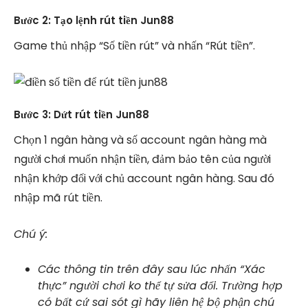
Bước 2: Tạo lệnh rút tiền Jun88
Game thủ nhập “Số tiền rút” và nhấn “Rút tiền”.
Bước 3: Dứt rút tiền Jun88
Chọn 1 ngân hàng và số account ngân hàng mà
người chơi muốn nhận tiền, đảm bảo tên của người
nhận khớp đối với chủ account ngân hàng. Sau đó
nhập mã rút tiền.
Chú ý:
Các thông tin trên đây sau lúc nhấn “Xác
thực” người chơi ko thể tự sửa đổi. Trường hợp
có bất cứ sai sót gì hãy liên hệ bộ phận chú