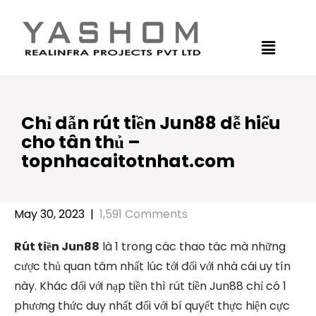
Chỉ dẫn rút tiền Jun88 dễ hiểu
cho tân thủ –
topnhacaitotnhat.com
May 30, 2023
|
1,591 Comments
Rút tiền Jun88
là 1 trong các thao tác mà những
cược thủ quan tâm nhất lúc tới đối với nhà cái uy tín
này. Khác đối với nạp tiền thì rút tiền Jun88 chỉ có 1
phương thức duy nhất đối với bí quyết thực hiện cực