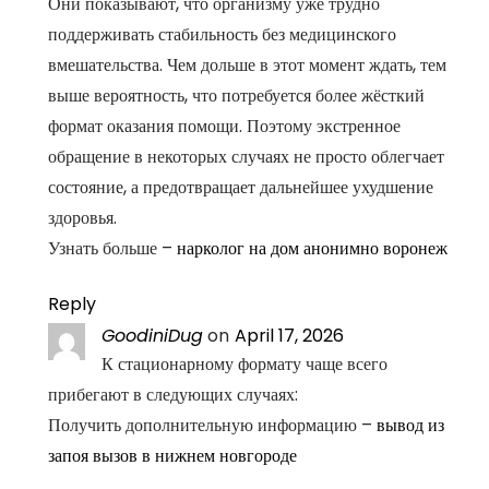
Они показывают, что организму уже трудно
поддерживать стабильность без медицинского
вмешательства. Чем дольше в этот момент ждать, тем
выше вероятность, что потребуется более жёсткий
формат оказания помощи. Поэтому экстренное
обращение в некоторых случаях не просто облегчает
состояние, а предотвращает дальнейшее ухудшение
здоровья.
Узнать больше –
нарколог на дом анонимно воронеж
Reply
GoodiniDug
on
April 17, 2026
К стационарному формату чаще всего
прибегают в следующих случаях:
Получить дополнительную информацию –
вывод из
запоя вызов в нижнем новгороде