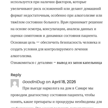
используется при наличии факторов, которые
увеличивают риск осложнений или делают домашний
формат недостаточным, особенно при алкоголизме или
тяжёлом состоянии больного. Врач принимает решение
на основе осмотра, консультации, анализа данных и
оценки симптомов и динамики состояния пациента.
Основная цель — обеспечить безопасность человека и
создать условия для контролируемого лечения
алкоголизма.
Ознакомиться с деталями –
вывод из запоя капельница
Reply
GoodiniDug
on
April 18, 2026
При выезде нарколога на дом в Самаре мы
проводим диагностику состояния пациента, чтобы
понять, какие препараты и процедуры необходимы для