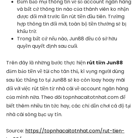
Đảm bảo mọi thông tin về số account ngân hàng
và bất cứ thông tin nào của thành viên ko nhận
được đổi mới trước lần rút tiền đầu tiên. Trường
hợp thông tin đổi mới, toàn bộ tiền thưởng sẽ bị
khấu trừ.
Trong bất cứ nếu nào, Jun88 đều có sở hữu
quyền quyết định sau cuối.
Trên đây là những bước thực hiện
rút tiền Jun88
đảm bảo tiền về túi cho tân thủ, kì vọng người dùng
sau lúc thắng to tại Jun88 sẽ ko còn loay hoay mãi
đối với việc rút tiền từ nhà cái về account ngân hàng
của mình nữa. Theo dõi topnhacaitotnhat.com để
biết thêm nhiều tin tức hay, các chỉ dẫn chơi cá độ tại
nhà cái sòng bạc uy tín.
Source:
https://topnhacaitotnhat.com/rut-tien-