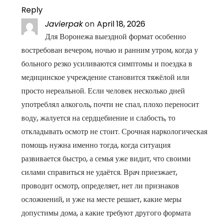
Reply
Javierpak
on
April 18, 2026
Для Воронежа выездной формат особенно
востребован вечером, ночью и ранним утром, когда у
больного резко усиливаются симптомы и поездка в
медицинское учреждение становится тяжёлой или
просто нереальной. Если человек несколько дней
употреблял алкоголь, почти не спал, плохо переносит
воду, жалуется на сердцебиение и слабость, то
откладывать осмотр не стоит. Срочная наркологическая
помощь нужна именно тогда, когда ситуация
развивается быстро, а семья уже видит, что своими
силами справиться не удаётся. Врач приезжает,
проводит осмотр, определяет, нет ли признаков
осложнений, и уже на месте решает, какие меры
допустимы дома, а какие требуют другого формата