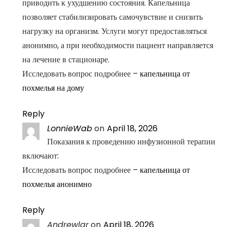
приводить к ухудшению состояния. Капельница
позволяет стабилизировать самочувствие и снизить
нагрузку на организм. Услуги могут предоставляться
анонимно, а при необходимости пациент направляется
на лечение в стационаре.
Исследовать вопрос подробнее –
капельница от
похмелья на дому
Reply
LonnieWab
on
April 18, 2026
Показания к проведению инфузионной терапии
включают:
Исследовать вопрос подробнее –
капельница от
похмелья анонимно
Reply
Andrewlar
on
April 18, 2026