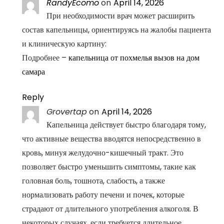
RandyEcomo
on
April 14, 2026
При необходимости врач может расширить
состав капельницы, ориентируясь на жалобы пациента
и клиническую картину:
Подробнее –
капельница от похмелья вызов на дом
самара
Reply
Grovertap
on
April 14, 2026
Капельница действует быстро благодаря тому,
что активные вещества вводятся непосредственно в
кровь, минуя желудочно-кишечный тракт. Это
позволяет быстро уменьшить симптомы, такие как
головная боль, тошнота, слабость, а также
нормализовать работу печени и почек, которые
страдают от длительного употребления алкоголя. В
некоторых случаях, если требуется длительное