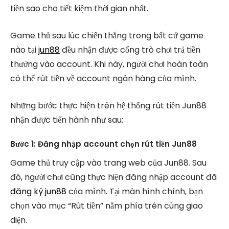
tiền sao cho tiết kiệm thời gian nhất.
Game thủ sau lúc chiến thắng trong bất cứ game
nào tại
jun88
đều nhận được cổng trò chơi trả tiền
thưởng vào account. Khi này, người chơi hoàn toàn
có thể rút tiền về account ngân hàng của mình.
Những bước thực hiện trên hệ thống rút tiền Jun88
nhận được tiến hành như sau:
Bước 1: Đăng nhập account chọn rút tiền Jun88
Game thủ truy cập vào trang web của Jun88. Sau
đó, người chơi cũng thực hiện đăng nhập account đã
đăng ký jun88
của mình. Tại màn hình chính, bạn
chọn vào mục “Rút tiền” nằm phía trên cùng giao
diện.