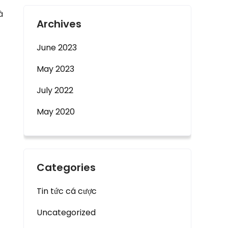
à
Archives
June 2023
May 2023
July 2022
May 2020
Categories
Tin tức cá cược
Uncategorized