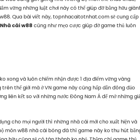
Nắm vững những luật chơi này có thể giúp đỡ bằng hữu giàn
 w88. Qua bài viết này, topnhacaitotnhat.com sẽ cung cấp
 Nhà cái w88
cũng như mẹo cược giúp đỡ game thủ luôn
 ko xong và luôn chiếm nhận được 1 địa điểm vững vàng
g trên thế giới mà ở VN game này cũng hấp dẫn đông đảo
g liên kết so với những nước Đông Nam Á để mở những giả
ụng cho mọi người thì những nhà cái mới cho xuất hiện và
i bộ môn w88 nhà cái bóng đá thì game này ko thu hút bằn
ằng hữu cũng sẽ có tán thành ko nhỏ. Thậm chí game thủ