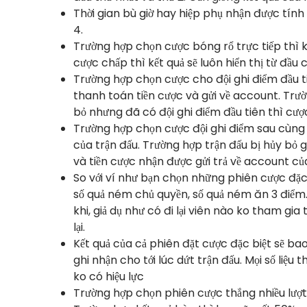
Thời gian bù giờ hay hiệp phụ nhận được tính 
4.
Trường hợp chọn cược bóng rổ trực tiếp thì kết
cược chấp thì kết quả sẽ luôn hiển thị từ đầu c
Trường hợp chọn cược cho đội ghi điểm đầu 
thanh toán tiền cược và gửi về account. Trư
bỏ nhưng đã có đội ghi điểm đầu tiên thì cược
Trường hợp chọn cược đội ghi điểm sau cùng 
của trận đấu. Trường hợp trận đấu bị hủy bỏ g
và tiền cược nhận được gửi trả về account củ
So với ví như bạn chọn những phiên cược đặc b
số quả ném chủ quyền, số quả ném ăn 3 điểm…t
khi, giả dụ như có đi lại viên nào ko tham gia 
lại.
Kết quả của cả phiên đặt cược đặc biệt sẽ bao
ghi nhận cho tới lúc dứt trận đấu. Mọi số liệu
ko có hiệu lực
Trường hợp chọn phiên cược thắng nhiều lượt