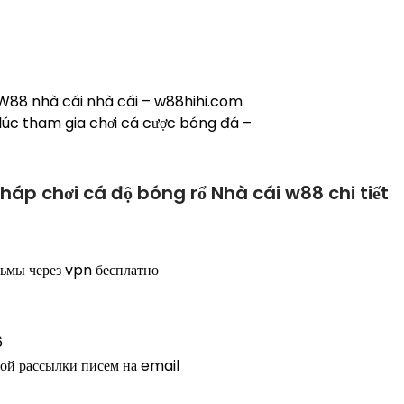
 W88 nhà cái nhà cái – w88hihi.com
t lúc tham gia chơi cá cược bóng đá –
áp chơi cá độ bóng rổ Nhà cái w88 chi tiết
ьмы через vpn бесплатно
6
вой рассылки писем на email