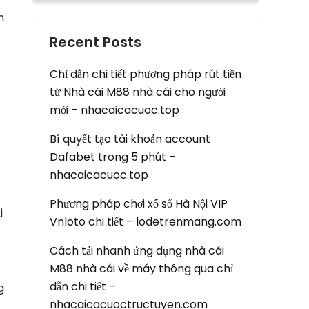
h
Recent Posts
Chỉ dẫn chi tiết phương pháp rút tiền
từ Nhà cái M88 nhà cái cho người
mới – nhacaicacuoc.top
Bí quyết tạo tài khoản account
Dafabet trong 5 phút –
nhacaicacuoc.top
Phương pháp chơi xổ số Hà Nội VIP
i
Vnloto chi tiết – lodetrenmang.com
Cách tải nhanh ứng dụng nhà cái
M88 nhà cái về máy thông qua chỉ
dẫn chi tiết –
g
nhacaicacuoctructuyen.com