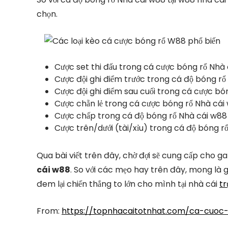
chọn.
Cược set thi đấu trong cá cược bóng rổ Nhà
Cược đội ghi điểm trước trong cá độ bóng rổ
Cược đội ghi điểm sau cuối trong cá cược bó
Cược chẵn lẻ trong cá cược bóng rổ Nhà cái
Cược chấp trong cá độ bóng rổ Nhà cái w88
Cược trên/dưới (tài/xỉu) trong cá độ bóng r
Qua bài viết trên đây, chờ đợi sẽ cung cấp cho 
cái w88
. So với các mẹo hay trên đây, mong là 
đem lại chiến thắng to lớn cho mình tại nhà cái
tr
From:
https://topnhacaitotnhat.com/ca-cuoc