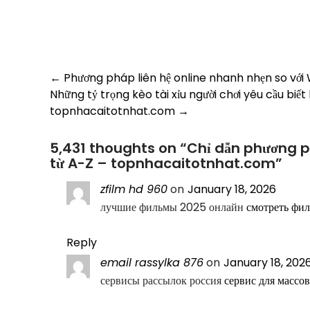
Post
←
Phương pháp liên hệ online nhanh nhẹn so với
Những tỷ trọng kèo tài xỉu người chơi yêu cầu biế
navigation
topnhacaitotnhat.com
→
5,431 thoughts on “
Chỉ dẫn phương ph
từ A-Z – topnhacaitotnhat.com
”
zfilm hd 960
on
January 18, 2026
лучшие фильмы 2025 онлайн
смотреть фил
Reply
email rassylka 876
on
January 18, 202
сервисы рассылок россия
сервис для массо