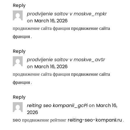
Reply
prodvijenie saitov v moskve_mpkr
on
March 16, 2026
продвижение сайта франция
продвижение сайта
франция
.
Reply
prodvijenie saitov v moskve_avSr
on
March 16, 2026
продвижение сайта франция
продвижение сайта
франция
.
Reply
reiting seo kompanii_gcPi
on
March 16,
2026
seo продвижение рейтинг
reiting-seo-kompanii.ru
.