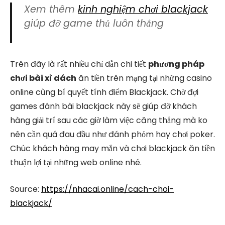
Xem thêm
kinh nghiệm chơi blackjack
giúp đỡ game thủ luôn thắng
Trên đây là rất nhiều chỉ dẫn chi tiết
phương pháp
chơi bài xì dách
ăn tiền trên mạng tại những casino
online cùng bí quyết tính điểm Blackjack. Chờ đợi
games đánh bài blackjack này sẽ giúp đỡ khách
hàng giải trí sau các giờ làm việc căng thẳng mà ko
nên cần quá đau đầu như đánh phỏm hay chơi poker.
Chúc khách hàng may mắn và chơi blackjack ăn tiền
thuận lợi tại những web online nhé.
Source:
https://nhacai.online/cach-choi-
blackjack/