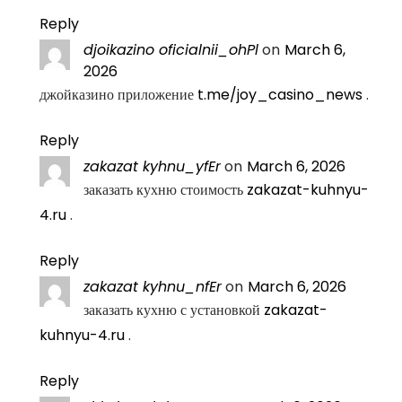
Reply
djoikazino oficialnii_ohPl
on
March 6,
2026
джойказино приложение
t.me/joy_casino_news
.
Reply
zakazat kyhnu_yfEr
on
March 6, 2026
заказать кухню стоимость
zakazat-kuhnyu-
4.ru
.
Reply
zakazat kyhnu_nfEr
on
March 6, 2026
заказать кухню с установкой
zakazat-
kuhnyu-4.ru
.
Reply