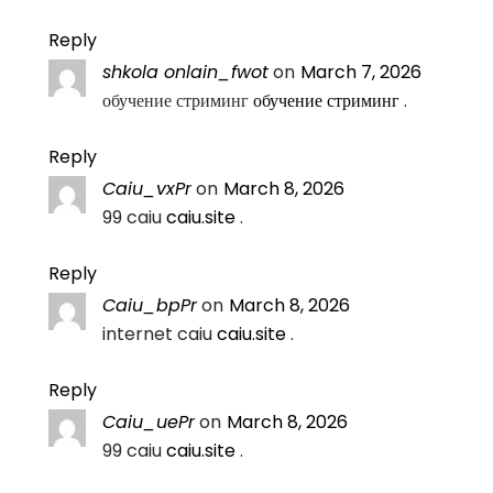
Reply
shkola onlain_fwot
on
March 7, 2026
обучение стриминг
обучение стриминг
.
Reply
Caiu_vxPr
on
March 8, 2026
99 caiu
caiu.site
.
Reply
Caiu_bpPr
on
March 8, 2026
internet caiu
caiu.site
.
Reply
Caiu_uePr
on
March 8, 2026
99 caiu
caiu.site
.