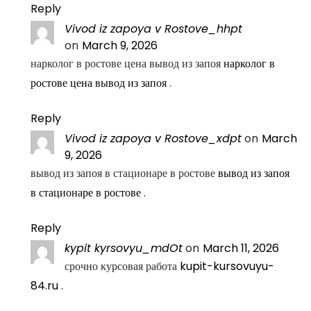
Reply
Vivod iz zapoya v Rostove_hhpt
on
March 9, 2026
нарколог в ростове цена вывод из запоя
нарколог в
ростове цена вывод из запоя
.
Reply
Vivod iz zapoya v Rostove_xdpt
on
March
9, 2026
вывод из запоя в стационаре в ростове
вывод из запоя
в стационаре в ростове
.
Reply
kypit kyrsovyu_mdOt
on
March 11, 2026
срочно курсовая работа
kupit-kursovuyu-
84.ru
.