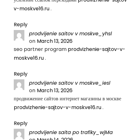
v-moskve16.ru
.
Reply
prodvijenie saitov v moskve_yhsl
on
March 13, 2026
seo partner program
prodvizhenie-sajtov-v-
moskve16.ru
.
Reply
prodvijenie saitov v moskve_iesl
on
March 13, 2026
продвижение сайтов интернет магазины в москве
prodvizhenie-sajtov-v-moskve16.ru
.
Reply
prodvijenie saita po trafiky_wjMa
on
March 14, 2026