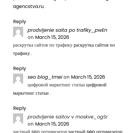
agencstva.ru
.
Reply
prodvijenie saita po trafiky_pwEn
on
March 15, 2026
раскрутка сайтов по трафику
раскрутка сайтов по
трафику
.
Reply
seo blog_tmei
on
March 15, 2026
цифровой маркетинг статьи
цифровой
маркетинг статьи
.
Reply
prodvijenie saitov v moskve_ogSr
on
March 15, 2026
частный seo оптимизатор
частный seo оптимизатор
.