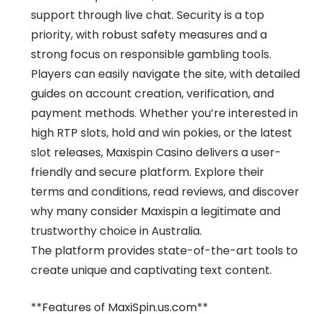
support through live chat. Security is a top
priority, with robust safety measures and a
strong focus on responsible gambling tools.
Players can easily navigate the site, with detailed
guides on account creation, verification, and
payment methods. Whether you’re interested in
high RTP slots, hold and win pokies, or the latest
slot releases, Maxispin Casino delivers a user-
friendly and secure platform. Explore their
terms and conditions, read reviews, and discover
why many consider Maxispin a legitimate and
trustworthy choice in Australia.
The platform provides state-of-the-art tools to
create unique and captivating text content.
**Features of MaxiSpin.us.com**