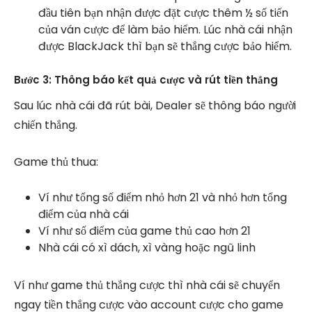
đầu tiên bạn nhận được đặt cược thêm ½ số tiến
của ván cược để làm bảo hiểm. Lúc nhà cái nhận
được BlackJack thì bạn sẽ thắng cược bảo hiểm.
Bước 3: Thông báo kết quả cược và rút tiền thắng
Sau lúc nhà cái đã rút bài, Dealer sẽ thông báo người
chiến thắng.
Game thủ thua:
Ví như tổng số điểm nhỏ hơn 21 và nhỏ hơn tổng
điểm của nhà cái
Ví như số điểm của game thủ cao hơn 21
Nhà cái có xì dách, xì vàng hoặc ngũ linh
Ví như game thủ thắng cược thì nhà cái sẽ chuyển
ngay tiền thắng cược vào account cược cho game