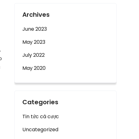
Archives
June 2023
May 2023
,
July 2022
o
à
May 2020
Categories
Tin tức cá cược
Uncategorized