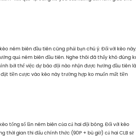
èo ném biên đầu tiên cũng phải bạn chú ý. Đối với kèo này
ưởng quả ném biên đầu tiên. Nghe thôi đã thấy khó đúng k
hính bởi thế việc dự báo đội nào nhận được hưởng đầu tiên l
đặt tiền cược vào kèo này trường hợp ko muốn mất tiền
èo tổng số lần ném biên của cả hai đội bóng. Đối với kèo
 thời gian thi đấu chính thức (90P + bù giờ) cả hai CLB sẽ