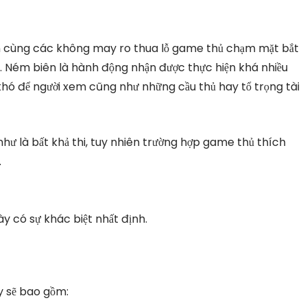
hăn cùng các không may ro thua lỗ game thủ chạm mặt bắt
. Ném biên là hành động nhận được thực hiện khá nhiều
khó để người xem cũng như những cầu thủ hay tổ trọng tài
hư là bất khả thi, tuy nhiên trường hợp game thủ thích
.
 có sự khác biệt nhất định.
y sẽ bao gồm: