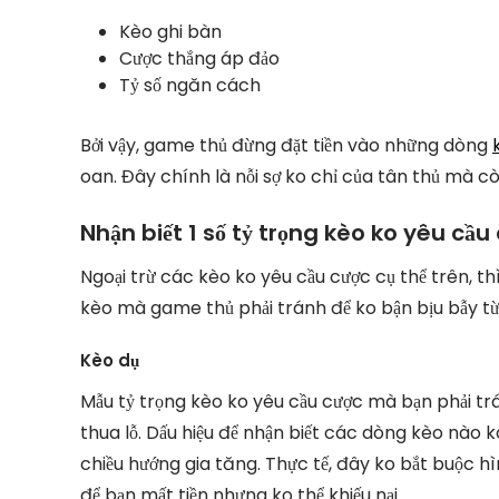
Kèo ghi bàn
Cược thắng áp đảo
Tỷ số ngăn cách
Bởi vậy, game thủ đừng đặt tiền vào những dòng
oan. Đây chính là nỗi sợ ko chỉ của tân thủ mà c
Nhận biết 1 số tỷ trọng kèo ko yêu cầu
Ngoại trừ các kèo ko yêu cầu cược cụ thể trên, th
kèo mà game thủ phải tránh để ko bận bịu bẫy từ
Kèo dụ
Mẫu tỷ trọng kèo ko yêu cầu cược mà bạn phải trá
thua lỗ. Dấu hiệu để nhận biết các dòng kèo nào k
chiều hướng gia tăng. Thực tế, đây ko bắt buộc hìn
để bạn mất tiền nhưng ko thể khiếu nại.