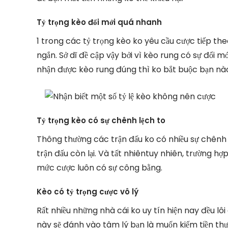
Tỷ trọng kèo đổi mới quá nhanh
1 trong các tỷ trọng kèo ko yêu cầu cược tiếp the
ngắn. Sở dĩ đề cập vậy bởi vì kèo rung có sự đổi 
nhận được kèo rung đúng thì ko bắt buộc bạn nà
Tỷ trọng kèo có sự chênh lệch to
Thông thường các trận đấu ko có nhiều sự chênh l
trận đấu còn lại. Và tất nhiêntuy nhiên, trường hợ
mức cược luôn có sự công bằng.
Kèo có tỷ trọng cược vô lý
Rất nhiều những nhà cái ko uy tín hiện nay đều lô
này sẽ đánh vào tâm lý bạn là muốn kiếm tiền th