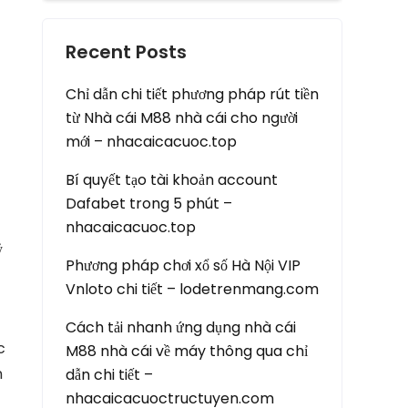
Recent Posts
Chỉ dẫn chi tiết phương pháp rút tiền
từ Nhà cái M88 nhà cái cho người
mới – nhacaicacuoc.top
Bí quyết tạo tài khoản account
Dafabet trong 5 phút –
nhacaicacuoc.top
ỷ
Phương pháp chơi xổ số Hà Nội VIP
Vnloto chi tiết – lodetrenmang.com
Cách tải nhanh ứng dụng nhà cái
c
M88 nhà cái về máy thông qua chỉ
n
dẫn chi tiết –
nhacaicacuoctructuyen.com