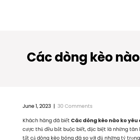
Các dòng kèo nào 
June 1, 2023
|
30 Comments
Khách hàng đã biết
Các dòng kèo nào ko yêu 
cược thủ đều bắt buộc biết, đặc biệt là những tân 
tất cả dòng kèo bóng đá so với đủ những tỷ trọn