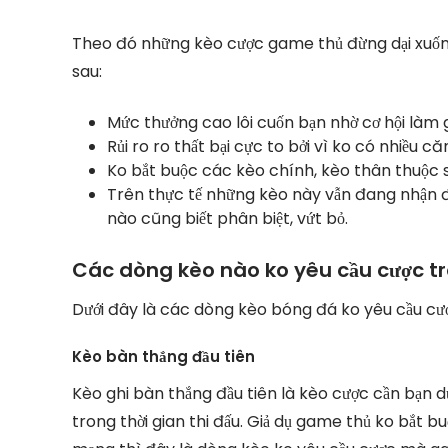
Theo đó những kèo cược game thủ đừng dại xuốn
sau:
Mức thưởng cao lôi cuốn bạn nhờ cơ hội làm gi
Rủi ro ro thất bại cực to bởi vì ko có nhiều
Ko bắt buộc các kèo chính, kèo thân thuộc 
Trên thực tế những kèo này vẫn đang nhận đ
nào cũng biết phân biệt, vứt bỏ.
Các dòng kèo nào ko yêu cầu cược t
Dưới đây là các dòng kèo bóng đá ko yêu cầu cược
Kèo bàn thắng đầu tiên
Kèo ghi bàn thắng đầu tiên là kèo cược cần bạn d
trong thời gian thi đấu. Giả dụ game thủ ko bắt 