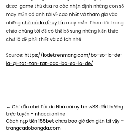
được game thủ đưa ra các nhận định những con số
may mắn có anh tài về cao nhất và tham gia vào
những
nhà cái lô đề uy tín
may mắn. Theo dõi trang
chủa chúng tôi để có thể bổ sung những kiến thức
chơi lô đề phải thiết và có ích nhé
Source:
https://lodetrenmang.com/bo-so-lo-de-
la-gi-tat-tan-tat-cac-bo-so-lo-de/
←
Chỉ dẫn chơi Tài xỉu Nhà cái uy tín w88 đổi thưởng
trực tuyến – nhacai.online
Cách nạp tiền 188bet chưa bao giờ đơn giản tới vậy –
trangcadobongda.com
→