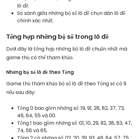
lô đề.
So sánh giữa những bộ số lô đề chọn dàn lô đề
chính xác nhất.
Tổng hợp những bộ số trong lô đề
Dưới đây là tổng hợp những bộ lô đề chuẩn nhất mà
game thủ có thể tham khảo.
Những bộ số lô đề theo Tổng
Game thủ tham khảo bộ số lô đề theo Tổng sẽ có 9
nếu sau đây:
Tổng 0 bao gồm những số :19, 91, 28, 82, 37, 73,
46, 64, 55 và 00.
Tổng 1 bao gồm những số :01, 10, 29, 92, 38, 83, 47,
74, 56 và 65.
Tổng 2 có những số: 02, 20, 39, 93, 48, 84, 57, 75,