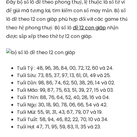
Đây bộ số lô đề theo phong thuỷ, lệ thuộc lá số tử vi
để giải mã tương lai, tim kiếm con số may mắn. Bộ số
lô đề theo 12 con giáp phù hợp đối với các game thủ
theo hệ phong thuỷ. Bộ số lô
đề 12 con giáp
nhận
được sắp xếp theo thứ tự 12 con giáp.
Tuổi Tý : 48, 96, 36, 84, 00, 72, 12, 60 và 24.
Tuổi Sửu: 73, 85, 37, 97, 13, 61, 01, 49 và 25.
Tuổi Dần: 98, 86, 74, 62, 50, 38, 26, 14 và 02.
Tuổi Mão: 99, 87, 75, 63, 51, 39, 27, 15 và 03.
Tuổi Thìn: 88, 76, 64, 52, 40, 28, 16 và 04.
Tuổi Ngọ: 30, 18, 90, 78, 06, 66, 54 và 42.
Tuổi Mùi: 55, 91, 31, 43, 67, 79, 07 và 19.
Tuổi Tuất: 58, 94, 46, 82, 22, 70, 10 và 34.
Tuổi Hợi: 47, 71, 95, 59, 83, 11, 35 và 23.