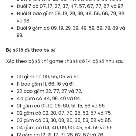
Đuôi 7 có 07, 17, 27, 37, 47, 57, 67, 77, 87 và 97.
Đuôi 8 bao gồm 08, 18, 28, 38, 48, 58, 68, 78, 88
và 98.
Đuôi 9 gồm có 09, 19, 29, 39, 49, 59, 69, 79, 89 và
99.
Bộ số lô đề theo bộ số
Xếp theo bộ số thì game thủ sẽ có 14 bộ số như sau:
00 gồm có 00, 55, 05 và 50.
11 bao gồm 11, 66, 16 và 61.
22 bao gồm 22, 77, 27 và 72.
44 gồm có 44, 99, 49 và 94.
01 gồm có 01, 10, 06, 60, 51, 15, 56 và 65.
02 gồm có 02, 20, 07, 70, 25, 52, 57 và 75.
03 gồm có 03, 30, 08, 80, 35, 53, 58 và 85.
04 gồm có 04, 40, 09, 90, 45, 54, 59 và 95.
12 gồm có 12, 21, 17, 71, 26, 62, 67 và 76.