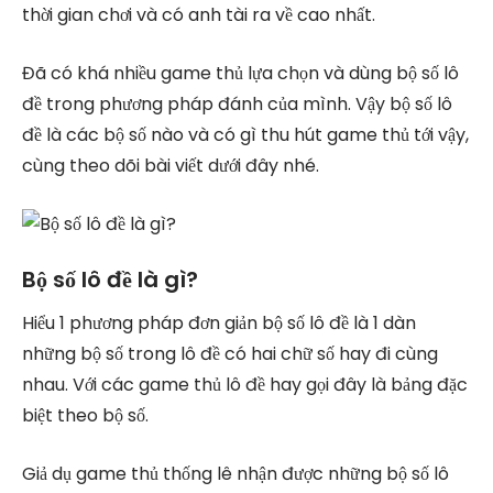
thời gian chơi và có anh tài ra về cao nhất.
Đã có khá nhiều game thủ lựa chọn và dùng bộ số lô
đề trong phương pháp đánh của mình. Vậy bộ số lô
đề là các bộ số nào và có gì thu hút game thủ tới vậy,
cùng theo dõi bài viết dưới đây nhé.
Bộ số lô đề là gì?
Hiểu 1 phương pháp đơn giản bộ số lô đề là 1 dàn
những bộ số trong lô đề có hai chữ số hay đi cùng
nhau. Với các game thủ lô đề hay gọi đây là bảng đặc
biệt theo bộ số.
Giả dụ game thủ thống lê nhận được những bộ số lô