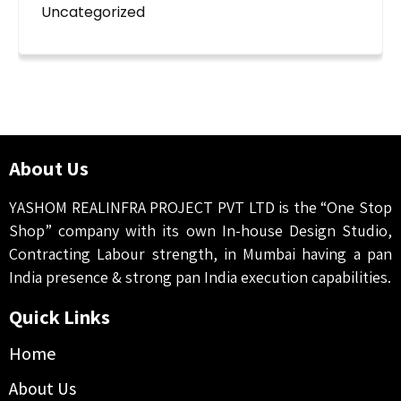
Uncategorized
About Us
YASHOM REALINFRA PROJECT PVT LTD is the “One Stop
Shop” company with its own In-house Design Studio,
Contracting Labour strength, in Mumbai having a pan
India presence & strong pan India execution capabilities.
Quick Links
Home
About Us