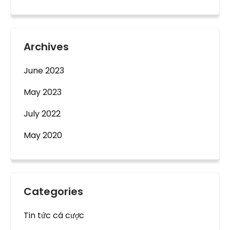
Archives
June 2023
May 2023
July 2022
May 2020
Categories
Tin tức cá cược