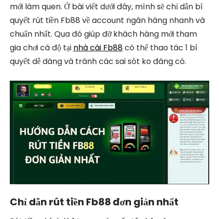
mới làm quen. Ở bài viết dưới đây, mình sẽ chỉ dẫn bí
quyết rút tiền Fb88 về account ngân hàng nhanh và
chuẩn nhất. Qua đó giúp đỡ khách hàng mới tham
gia chơi cá độ tại
nhà cái Fb88
có thể thao tác 1 bí
quyết dễ dàng và tránh các sai sót ko đáng có.
Chỉ dẫn rút tiền Fb88 đơn giản nhất