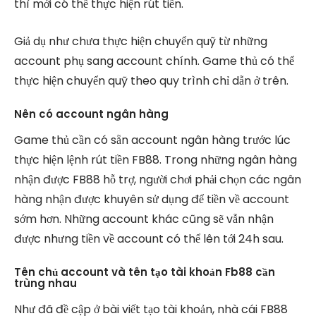
thì mới có thể thực hiện rút tiền.
Giả dụ như chưa thực hiện chuyển quỹ từ những
account phụ sang account chính. Game thủ có thể
thực hiện chuyển quỹ theo quy trình chỉ dẫn ở trên.
Nên có account ngân hàng
Game thủ cần có sẵn account ngân hàng trước lúc
thực hiện lệnh rút tiền FB88. Trong những ngân hàng
nhận được FB88 hỗ trợ, người chơi phải chọn các ngân
hàng nhận được khuyên sử dụng để tiền về account
sớm hơn. Những account khác cũng sẽ vẫn nhận
được nhưng tiền về account có thể lên tới 24h sau.
Tên chủ account và tên tạo tài khoản Fb88 cần
trùng nhau
Như đã đề cập ở bài viết tạo tài khoản, nhà cái FB88