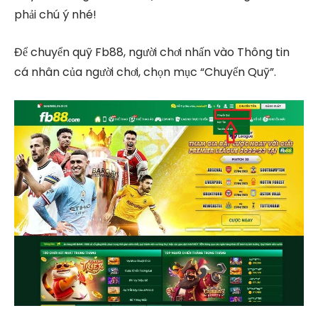
phải chú ý nhé!
Để chuyển quỹ Fb88, người chơi nhấn vào Thông tin
cá nhân của người chơi, chọn mục “Chuyển Quỹ”.