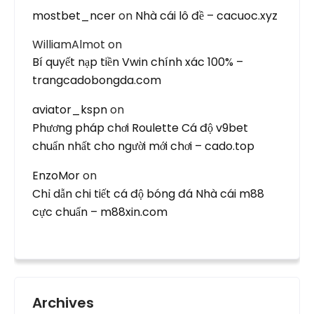
mostbet_ncer
on
Nhà cái lô đề – cacuoc.xyz
WilliamAlmot
on
Bí quyết nạp tiền Vwin chính xác 100% –
trangcadobongda.com
aviator_kspn
on
Phương pháp chơi Roulette Cá độ v9bet
chuẩn nhất cho người mới chơi – cado.top
EnzoMor
on
Chỉ dẫn chi tiết cá độ bóng đá Nhà cái m88
cực chuẩn – m88xin.com
Archives