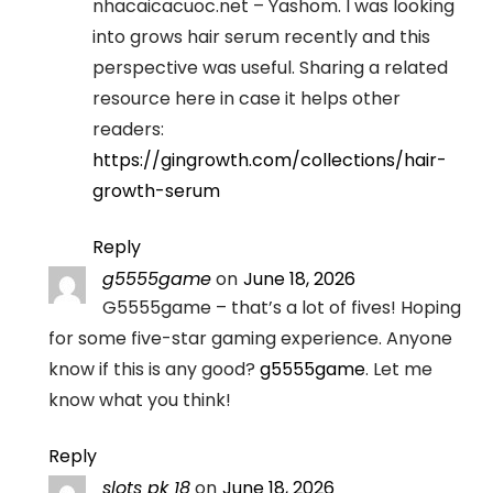
nhacaicacuoc.net – Yashom. I was looking
into grows hair serum recently and this
perspective was useful. Sharing a related
resource here in case it helps other
readers:
https://gingrowth.com/collections/hair-
growth-serum
Reply
g5555game
on
June 18, 2026
G5555game – that’s a lot of fives! Hoping
for some five-star gaming experience. Anyone
know if this is any good?
g5555game
. Let me
know what you think!
Reply
slots pk 18
on
June 18, 2026