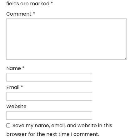
fields are marked
*
Comment
*
Name
*
Email
*
Website
Save my name, email, and website in this
browser for the next time I comment.