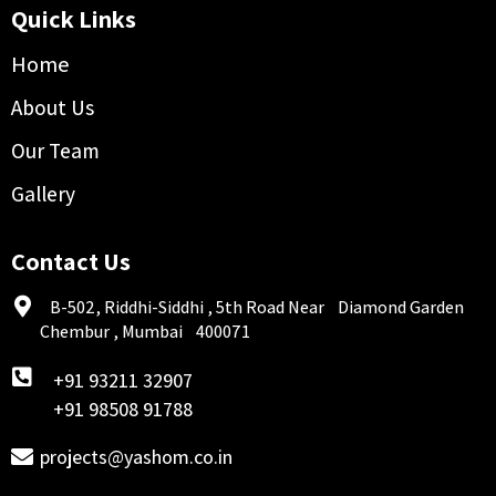
Quick Links
Home
About Us
Our Team
Gallery
Contact Us
B-502, Riddhi-Siddhi , 5th Road Near Diamond Garden
Chembur , Mumbai 400071
+91 93211 32907
+91 98508 91788
projects@yashom.co.in