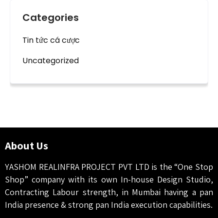
Categories
Tin tức cá cược
Uncategorized
About Us
YASHOM REALINFRA PROJECT PVT LTD is the “One Stop
Shop” company with its own In-house Design Studio,
Contracting Labour strength, in Mumbai having a pan
India presence & strong pan India execution capabilities.